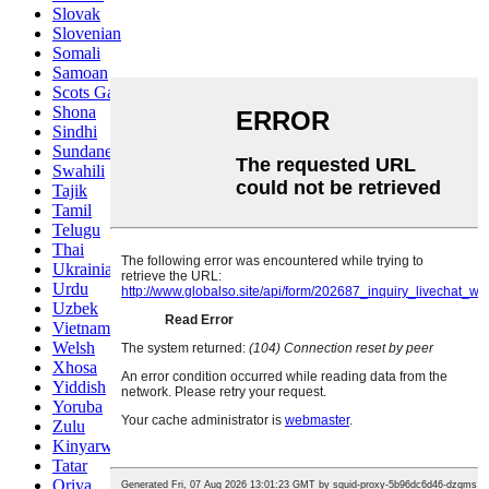
Slovak
Slovenian
Somali
Samoan
Scots Gaelic
Shona
Sindhi
Sundanese
Swahili
Tajik
Tamil
Telugu
Thai
Ukrainian
Urdu
Uzbek
Vietnamese
Welsh
Xhosa
Yiddish
Yoruba
Zulu
Kinyarwanda
Tatar
Oriya