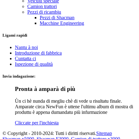
Veiculu speciale
Camion trattori
Pezzi di ricambiu
Pezzi di Shacman
Macchine Engineering
Ligami rapidi
Nantu à noi
Introduzione di fabbrica
Cuntatta ci
Ispezione di qualità
Invia indagazione:
Pronta à amparà di più
Ùn ci hè nunda di megliu chè di vede u risultatu finale.
Amparate circa NewFun è uttene l'ultimu album di mostra di
produttu è appena dumandatu più infurmazione
Cliccate per l'inchiesta
© Copyright - 2010-2024: Tutti i diritti riservati.
Sitemap
Shacman x5000
,
Shacman F3000
,
Camion di trattore x3000
,