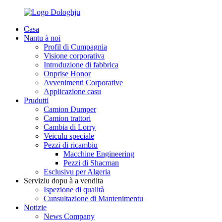
Casa
Nantu à noi
Profil di Cumpagnia
Visione corporativa
Introduzione di fabbrica
Onprise Honor
Avvenimenti Corporative
Applicazione casu
Prudutti
Camion Dumper
Camion trattori
Cambia di Lorry
Veiculu speciale
Pezzi di ricambiu
Macchine Engineering
Pezzi di Shacman
Esclusivu per Algeria
Serviziu dopu à a vendita
Ispezione di qualità
Cunsultazione di Mantenimentu
Notizie
News Company