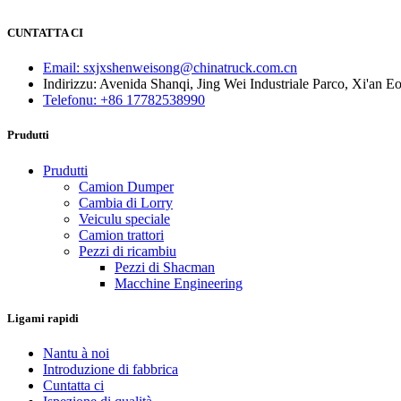
CUNTATTA CI
Email: sxjxshenweisong@chinatruck.com.cn
Indirizzu: Avenida Shanqi, Jing Wei Industriale Parco, Xi'an 
Telefonu: +86 17782538990
Prudutti
Prudutti
Camion Dumper
Cambia di Lorry
Veiculu speciale
Camion trattori
Pezzi di ricambiu
Pezzi di Shacman
Macchine Engineering
Ligami rapidi
Nantu à noi
Introduzione di fabbrica
Cuntatta ci