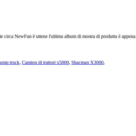
ate circa NewFun è uttene l'ultimu album di mostra di produttu è appe
ump truck
,
Camion di trattori x5000
,
Shacman X3000
,