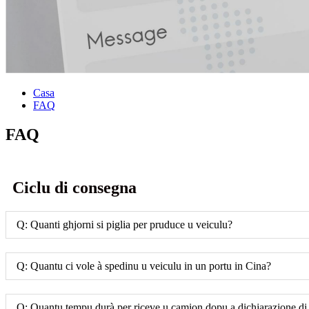
Casa
FAQ
FAQ
Ciclu di consegna
Q: Quanti ghjorni si piglia per pruduce u veiculu?
Q: Quantu ci vole à spedinu u veiculu in un portu in Cina?
Q: Quantu tempu durà per riceve u camion dopu a dichjarazione di