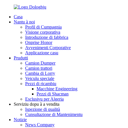
Casa
Nantu à noi
Profil di Cumpagnia
Visione corporativa
Introduzione di fabbrica
Onprise Honor
Avvenimenti Corporative
Applicazione casu
Prudutti
Camion Dumper
Camion trattori
Cambia di Lorry
Veiculu speciale
Pezzi di ricambiu
Macchine Engineering
Pezzi di Shacman
Esclusivu per Algeria
Serviziu dopu à a vendita
Ispezione di qualità
Cunsultazione di Mantenimentu
Notizie
News Company