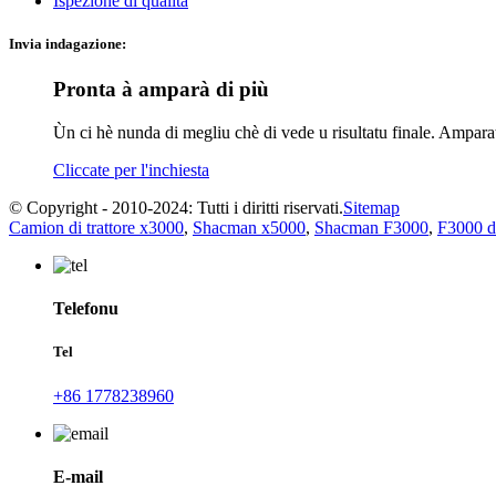
Ispezione di qualità
Invia indagazione:
Pronta à amparà di più
Ùn ci hè nunda di megliu chè di vede u risultatu finale. Ampar
Cliccate per l'inchiesta
© Copyright - 2010-2024: Tutti i diritti riservati.
Sitemap
Camion di trattore x3000
,
Shacman x5000
,
Shacman F3000
,
F3000 d
Telefonu
Tel
+86 1778238960
E-mail