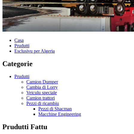
Casa
Prudutti
Esclusivu per Algeria
Categorie
Prudutti
Camion Dumper
Cambia di Lorry
Veiculu speciale
Camion trattori
Pezzi di ricambiu
Pezzi di Shacman
Macchine Engineering
Prudutti Fattu