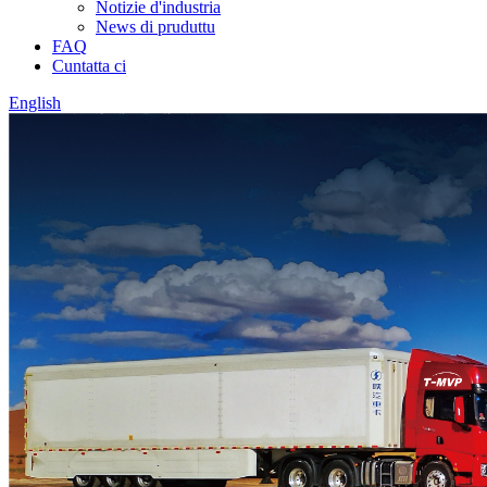
Notizie d'industria
News di pruduttu
FAQ
Cuntatta ci
English