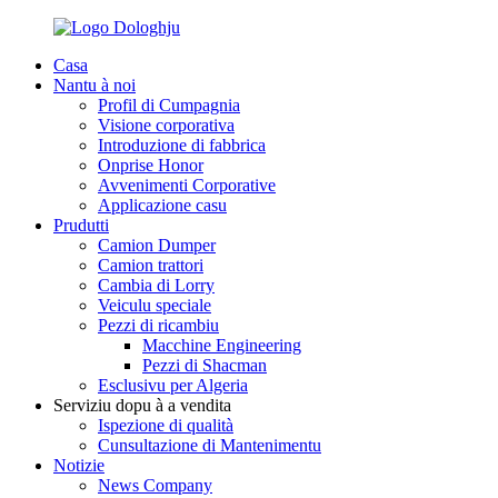
Casa
Nantu à noi
Profil di Cumpagnia
Visione corporativa
Introduzione di fabbrica
Onprise Honor
Avvenimenti Corporative
Applicazione casu
Prudutti
Camion Dumper
Camion trattori
Cambia di Lorry
Veiculu speciale
Pezzi di ricambiu
Macchine Engineering
Pezzi di Shacman
Esclusivu per Algeria
Serviziu dopu à a vendita
Ispezione di qualità
Cunsultazione di Mantenimentu
Notizie
News Company