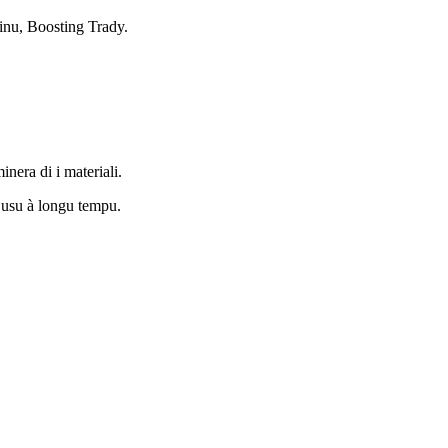
hinu, Boosting Trady.
nera di i materiali.
n usu à longu tempu.