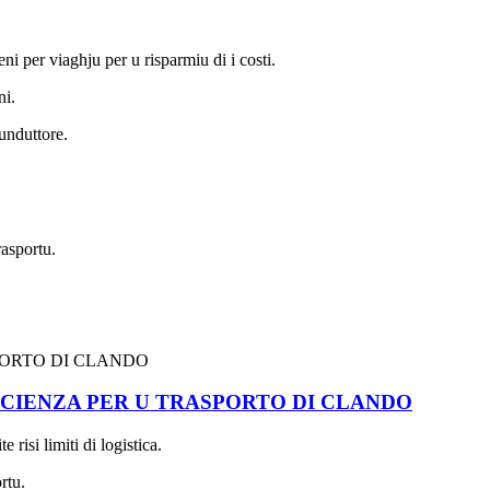
eni per viaghju per u risparmiu di i costi.
ni.
cunduttore.
rasportu.
EFFICIENZA PER U TRASPORTO DI CLANDO
risi limiti di logistica.
rtu.