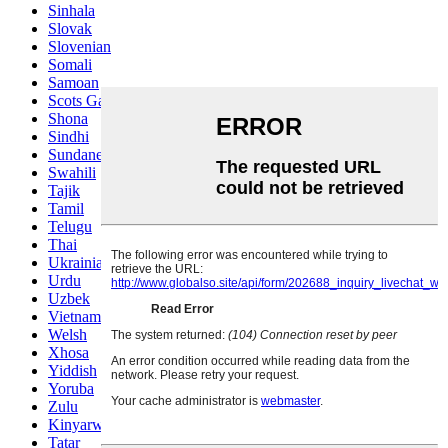
Sinhala
Slovak
Slovenian
Somali
Samoan
Scots Gaelic
Shona
Sindhi
Sundanese
Swahili
Tajik
Tamil
Telugu
Thai
Ukrainian
Urdu
Uzbek
Vietnamese
Welsh
Xhosa
Yiddish
Yoruba
Zulu
Kinyarwanda
Tatar