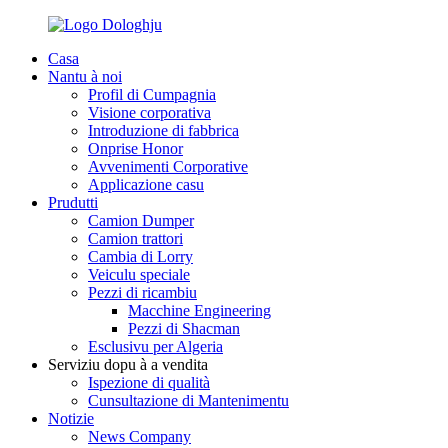
Casa
Nantu à noi
Profil di Cumpagnia
Visione corporativa
Introduzione di fabbrica
Onprise Honor
Avvenimenti Corporative
Applicazione casu
Prudutti
Camion Dumper
Camion trattori
Cambia di Lorry
Veiculu speciale
Pezzi di ricambiu
Macchine Engineering
Pezzi di Shacman
Esclusivu per Algeria
Serviziu dopu à a vendita
Ispezione di qualità
Cunsultazione di Mantenimentu
Notizie
News Company