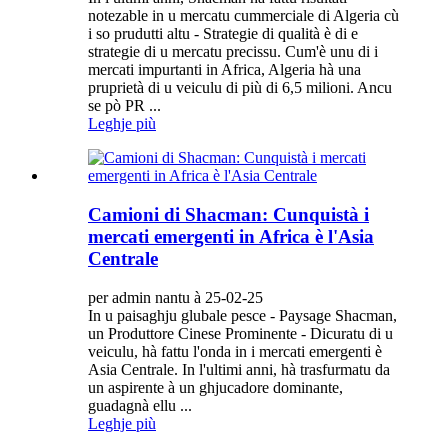
notezable in u mercatu cummerciale di Algeria cù
i so prudutti altu - Strategie di qualità è di e
strategie di u mercatu precissu. Cum'è unu di i
mercati impurtanti in Africa, Algeria hà una
pruprietà di u veiculu di più di 6,5 milioni. Ancu
se pò PR ...
Leghje più
Camioni di Shacman: Cunquistà i
mercati emergenti in Africa è l'Asia
Centrale
per admin nantu à 25-02-25
In u paisaghju glubale pesce - Paysage Shacman,
un Produttore Cinese Prominente - Dicuratu di u
veiculu, hà fattu l'onda in i mercati emergenti è
Asia Centrale. In l'ultimi anni, hà trasfurmatu da
un aspirente à un ghjucadore dominante,
guadagnà ellu ...
Leghje più