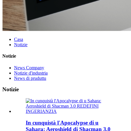
Casa
Notizie
Notizie
News Company
Notizie d'industria
News di pruduttu
Notizie
In cunquistà l'Apocalypse di u
Sahara: Aeroshield di Shacman 3.0