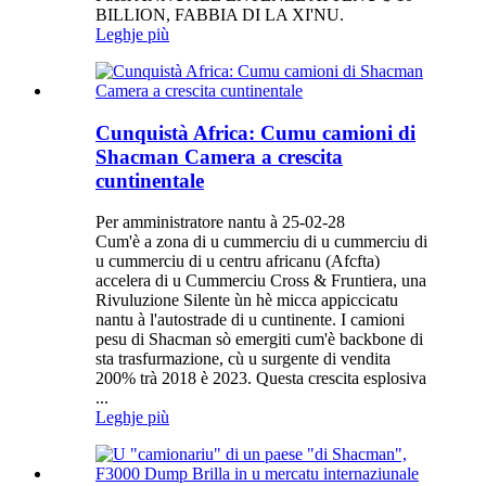
BILLION, FABBIA DI LA XI'NU.
Leghje più
Cunquistà Africa: Cumu camioni di
Shacman Camera a crescita
cuntinentale
Per amministratore nantu à 25-02-28
Cum'è a zona di u cummerciu di u cummerciu di
u cummerciu di u centru africanu (Afcfta)
accelera di u Cummerciu Cross & Fruntiera, una
Rivuluzione Silente ùn hè micca appiccicatu
nantu à l'autostrade di u cuntinente. I camioni
pesu di Shacman sò emergiti cum'è backbone di
sta trasfurmazione, cù u surgente di vendita
200% trà 2018 è 2023. Questa crescita esplosiva
...
Leghje più