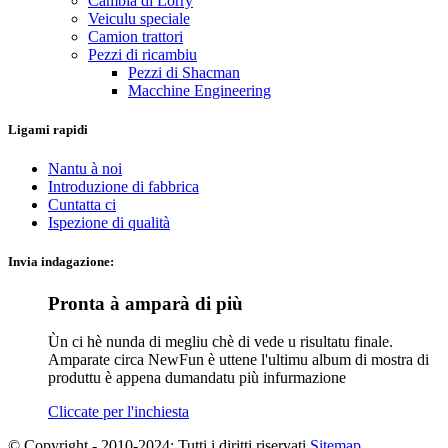
Cambia di Lorry
Veiculu speciale
Camion trattori
Pezzi di ricambiu
Pezzi di Shacman
Macchine Engineering
Ligami rapidi
Nantu à noi
Introduzione di fabbrica
Cuntatta ci
Ispezione di qualità
Invia indagazione:
Pronta à amparà di più
Ùn ci hè nunda di megliu chè di vede u risultatu finale.
Amparate circa NewFun è uttene l'ultimu album di mostra di
produttu è appena dumandatu più infurmazione
Cliccate per l'inchiesta
© Copyright - 2010-2024: Tutti i diritti riservati.
Sitemap