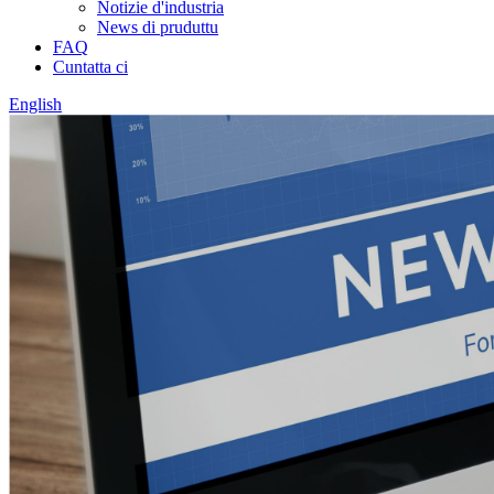
Notizie d'industria
News di pruduttu
FAQ
Cuntatta ci
English