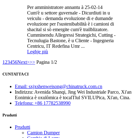
Per amministratore annantu à 25-02-14
Cum'è u settore guvernale - Dicurdiuti in u
veiculu - demanda evoluzione di e dumande
evoluzione per l'sustenibabilità è i camioni di
shacital si sò emergite cum'è trailblizatore.
Cumminendu Allegressi Strategichi, Cutting -
Tecnulugia Bastone, è u Cliente - Ingegneria
Centricu, IT Redefina Umr ...
Leghje più
1
2
3
4
5
6
Next>
>>
Pagina 1/2
CUNTATTA CI
Email: sxjxshenweisong@chinatruck.com.cn
Indirizzu: Avenida Shanqi, Jing Wei Industriale Parco, Xi'an
Eonimica è oxulòmica è tocalTlul SVILUPica, Xi'an, Cina.
Telefonu: +86 17782538990
Prudutti
Prudutti
Camion Dumper