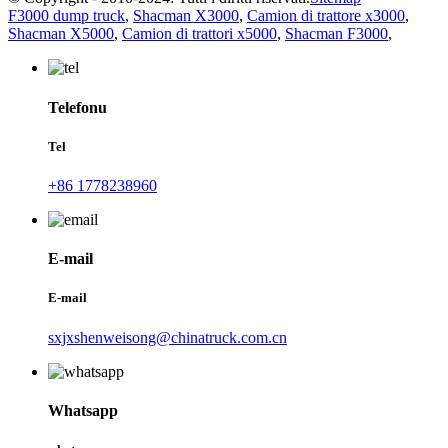
F3000 dump truck
,
Shacman X3000
,
Camion di trattore x3000
,
Shacman X5000
,
Camion di trattori x5000
,
Shacman F3000
,
Telefonu
Tel
+86 1778238960
E-mail
E-mail
sxjxshenweisong@chinatruck.com.cn
Whatsapp