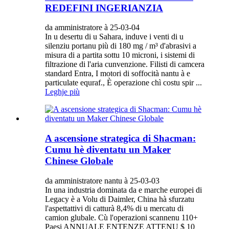
REDEFINI INGERIANZIA
da amministratore à 25-03-04
In u desertu di u Sahara, induve i venti di u
silenziu portanu più di 180 mg / m³ d'abrasivi a
misura di a partita sottu 10 microni, i sistemi di
filtrazione di l'aria cunvenzione. Filisti di camcera
standard Entra, I motori di soffocità nantu à e
particulate equraf., È operazione chì costu spir ...
Leghje più
A ascensione strategica di Shacman:
Cumu hè diventatu un Maker
Chinese Globale
da amministratore nantu à 25-03-03
In una industria dominata da e marche europei di
Legacy è a Volu di Daimler, China hà sfurzatu
l'aspettattivi di catturà 8,4% di u mercatu di
camion glubale. Cù l'operazioni scannenu 110+
Paesi ANNUALE ENTENZE ATTENU $ 10