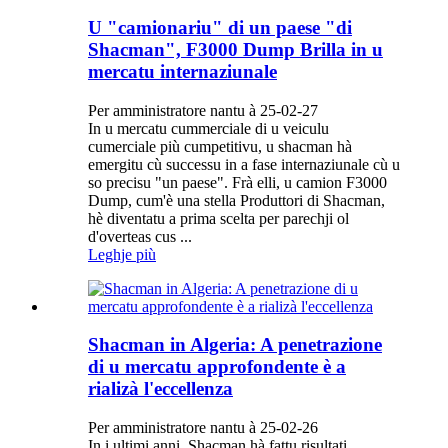
U "camionariu" di un paese "di
Shacman", F3000 Dump Brilla in u
mercatu internaziunale
Per amministratore nantu à 25-02-27
In u mercatu cummerciale di u veiculu
cumerciale più cumpetitivu, u shacman hà
emergitu cù successu in a fase internaziunale cù u
so precisu "un paese". Frà elli, u camion F3000
Dump, cum'è una stella Produttori di Shacman,
hè diventatu a prima scelta per parechji ol
d'overteas cus ...
Leghje più
Shacman in Algeria: A penetrazione
di u mercatu approfondente è a
rializà l'eccellenza
Per amministratore nantu à 25-02-26
In i ultimi anni, Shacman hà fattu risultati