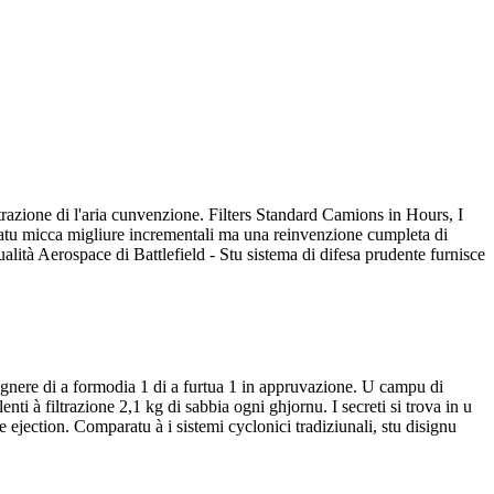
iltrazione di l'aria cunvenzione. Filters Standard Camions in Hours, I
mandatu micca migliure incrementali ma una reinvenzione cumpleta di
alità Aerospace di Battlefield - Stu sistema di difesa prudente furnisce
gegnere di a formodia 1 di a furtua 1 in appruvazione. U campu di
nti à filtrazione 2,1 kg di sabbia ogni ghjornu. I secreti si trova in u
e ejection. Comparatu à i sistemi cyclonici tradiziunali, stu disignu