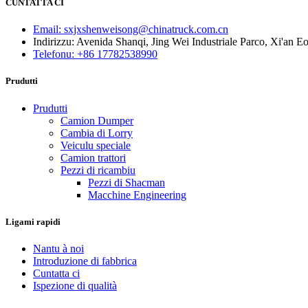
CUNTATTA CI
Email: sxjxshenweisong@chinatruck.com.cn
Indirizzu: Avenida Shanqi, Jing Wei Industriale Parco, Xi'an 
Telefonu: +86 17782538990
Prudutti
Prudutti
Camion Dumper
Cambia di Lorry
Veiculu speciale
Camion trattori
Pezzi di ricambiu
Pezzi di Shacman
Macchine Engineering
Ligami rapidi
Nantu à noi
Introduzione di fabbrica
Cuntatta ci
Ispezione di qualità