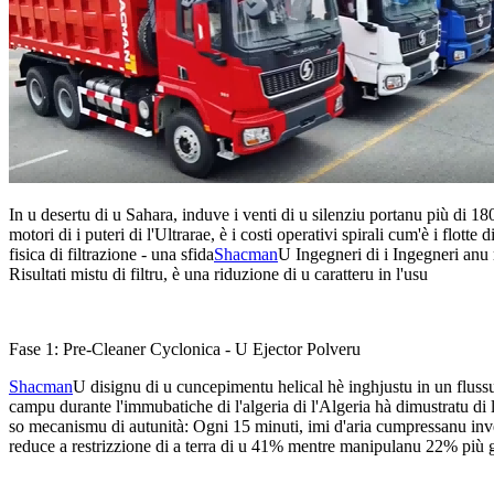
In u desertu di u Sahara, induve i venti di u silenziu portanu più di 18
motori di i puteri di l'Ultrarae, è i costi operativi spirali cum'è i fl
fisica di filtrazione - una sfida
Shacman
U Ingegneri di i Ingegneri anu 
Risultati mistu di filtru, è una riduzione di u caratteru in l'usu
Fase 1: Pre-Cleaner Cyclonica - U Ejector Polveru
Shacman
U disignu di u cuncepimentu helical hè inghjustu in un flussu
campu durante l'immubatiche di l'algeria di l'Algeria hà dimustratu di l'
so mecanismu di autunità: Ogni 15 minuti, imi d'aria cumpressanu inverte
reduce a restrizzione di a terra di u 41% mentre manipulanu 22% più gr