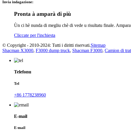
Invia indagazione:
Pronta à amparà di più
Ùn ci hè nunda di megliu chè di vede u risultatu finale. Ampar
Cliccate per l'inchiesta
© Copyright - 2010-2024: Tutti i diritti riservati.
Sitemap
Shacman X3000
,
F3000 dump truck
,
Shacman F3000
,
Camion di tra
Telefonu
Tel
+86 1778238960
E-mail
E-mail