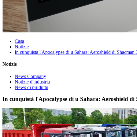
Casa
Notizie
In cunquistà l'Apocalypse di u Sahara: Aeroshield di Sha
Notizie
News Company
Notizie d'industria
News di pruduttu
In cunquistà l'Apocalypse di u Sahara: Aeroshie