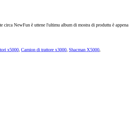
ate circa NewFun è uttene l'ultimu album di mostra di produttu è appe
ttori x5000
,
Camion di trattore x3000
,
Shacman X5000
,