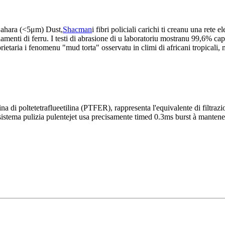
i Sahara (<5μm) Dust,
Shacman
i fibri policiali carichi ti creanu una rete
lamenti di ferru. I testi di abrasione di u laboratoriu mostranu 99,6% cap
rietaria i fenomenu "mud torta" osservatu in climi di africani tropicali
ina di poltetetraflueetilina (PTFER), rappresenta l'equivalente di filtr
sistema pulizia pulentejet usa precisamente timed 0.3ms burst à mantene u 