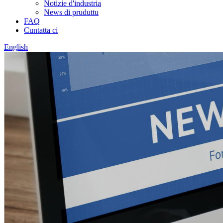
Notizie d'industria
News di pruduttu
FAQ
Cuntatta ci
English