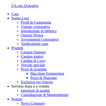
Casa
Nantu à noi
Profil di Cumpagnia
Visione corporativa
Introduzione di fabbrica
Onprise Honor
Avvenimenti Corporative
Applicazione casu
Prudutti
Camion Dumper
Camion trattori
Cambia di Lorry
Veiculu speciale
Pezzi di ricambiu
Macchine Engineering
Pezzi di Shacman
Esclusivu per Algeria
Serviziu dopu à a vendita
Ispezione di qualità
Cunsultazione di Mantenimentu
Notizie
News Company