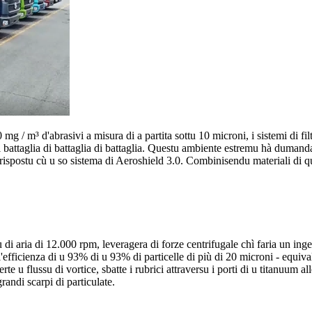
0 mg / m³ d'abrasivi a misura di a partita sottu 10 microni, i sistemi di f
otte di battaglia di battaglia di battaglia. Questu ambiente estremu hà du
rispostu cù u so sistema di Aeroshield 3.0. Combinisendu materiali di qu
 di aria di 12.000 rpm, leveragera di forze centrifugale chì faria un in
efficienza di u 93% di u 93% di particelle di più di 20 microni - equivale
 u flussu di vortice, sbatte i rubrici attraversu i porti di u titanuum all
andi scarpi di particulate.