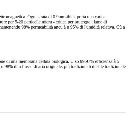
 elettromagnetica. Ogni strata di 0.9mm-thick porta una carica
ture per 5-20 particelle micru - critica per prutegge i lame di
, mantenendu 98% permeabilità ancu à u 95% di l'umidità relativa. Cù a
azione di una membrana cellula biologica. U so 99,97% efficienza à 5
98% di u flussu di aria originale, più tradiziunali di stile tradiziunale