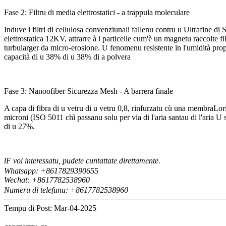
Fase 2: Filtru di media elettrostatici - a trappula moleculare
Induve i filtri di cellulosa convenziunali fallenu contru u Ultrafine d
elettrostatica 12KV, attrarre à i particelle cum'è un magnetu raccolte fi
turbularger da micro-erosione. U fenomenu resistente in l'umidità prop
capacità di u 38% di u 38% di a polvera
Fase 3: Nanoofiber Sicurezza Mesh - A barrera finale
A capa di fibra di u vetru di u vetru 0,8, rinfurzatu cù una membraLor
microni (ISO 5011 chì passanu solu per via di l'aria santau di l'aria U 
di u 27%.
F voi interessatu, pudete cuntattate direttamente.
I
Whatsapp: +8617829390655
Wechat: +8617
82538960
7
Numeru di telefunu: +8617782538960
Tempu di Post: Mar-04-2025