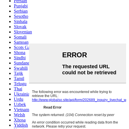
Persian
Punjabi
Serbian
Sesotho
Sinhala
Slovak
Slovenian
Somali
Samoan
Scots Gaelic
Shona
Sindhi
Sundanese
Swahili
Tajik
Tamil
Telugu
Thai
Ukrainian
Urdu
Uzbek
Vietnamese
Welsh
Xhosa
Yiddish