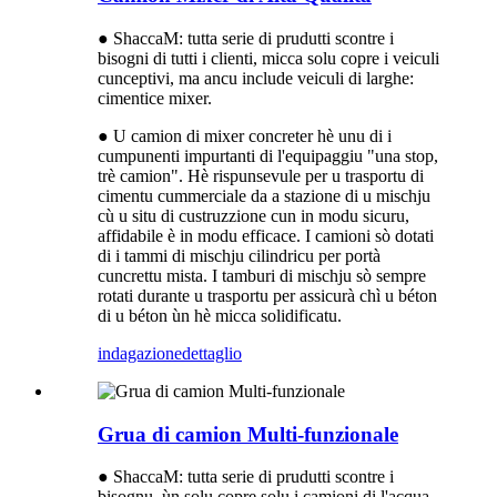
● ShaccaM: tutta serie di prudutti scontre i
bisogni di tutti i clienti, micca solu copre i veiculi
cunceptivi, ma ancu include veiculi di larghe:
cimentice mixer.
● U camion di mixer concreter hè unu di i
cumpunenti impurtanti di l'equipaggiu "una stop,
trè camion". Hè rispunsevule per u trasportu di
cimentu cummerciale da a stazione di u mischju
cù u situ di custruzzione cun in modu sicuru,
affidabile è in modu efficace. I camioni sò dotati
di i tammi di mischju cilindricu per portà
cuncrettu mista. I tamburi di mischju sò sempre
rotati durante u trasportu per assicurà chì u béton
di u béton ùn hè micca solidificatu.
indagazione
dettaglio
Grua di camion Multi-funzionale
● ShaccaM: tutta serie di prudutti scontre i
bisognu, ùn solu copre solu i camioni di l'acqua,