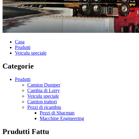
Casa
Prudutti
Veiculu speciale
Categorie
Prudutti
Camion Dumper
Cambia di Lorry
Veiculu speciale
Camion trattori
Pezzi di ricambiu
Pezzi di Shacman
Macchine Engineering
Prudutti Fattu