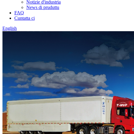
Notizie d'industria
News di pruduttu
FAQ
Cuntatta ci
English