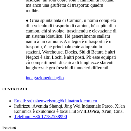
ma ancu una gruffettu di trasportu: quadru
mullite:
● Grua spuntainata di Camion, u nomu completo
di u veiculu di trasportu di camion, hè capitu di u
camion, chì si svolge, trascinendu e elevazione di
un sistema idraulicu. Hè generalmente stallatu
nantu à un camione. A integra è u trasportu è u
trasportu, è hè principalmente adupratu in
stazioni, Warehouse, Docks, Siti di Betura è altri
Negozi è altri Lochi è altri posti. Pò esse equipati
cù compartimenti di carica di lunghezze sfarenti
lunghezza è gru freschi di tunneteri differenti.
indagazione
dettaglio
CUNTATTA CI
Email: sxjxshenweisong@chinatruck.com.cn
Indirizzu: Avenida Shanqi, Jing Wei Industriale Parco, Xi'an
Eonimica è oxulòmica è tocalTlul SVILUPica, Xi'an, Cina.
Telefonu: +86 17782538990
Prudutti