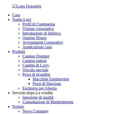
Casa
Nantu à noi
Profil di Cumpagnia
Visione corporativa
Introduzione di fabbrica
Onprise Honor
Avvenimenti Corporative
Applicazione casu
Prudutti
Camion Dumper
Camion trattori
Cambia di Lorry
Veiculu speciale
Pezzi di ricambiu
Macchine Engineering
Pezzi di Shacman
Esclusivu per Algeria
Serviziu dopu à a vendita
Ispezione di qualità
Cunsultazione di Mantenimentu
Notizie
News Company