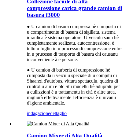
Collezione faciule di alta
compressione carica grande camion di
basura f3000
● U camion di basura cumpressa hè cumpostu di
u compartimentu di basura di sigillatu, sistema
idraulica è sistema operatore. U veiculu sanu hè
cumplettamente sealizatu, autocontressione, è
tuttu u fugliu in u prucessu di cumpressione entre
in u prucessu di trasportu di basura chì causanu
inconveniente à e persone.
● U camion di barberia di cumpressione hè
cumposta da u veiculu speciale di u compitu di
Shaanxi d'autobus, vittura spettaculu, quadru di
cuntrollu auru è plc Stu mudellu hè adupratu per
a cullizzioni è u trattamentu in cità è altre area,
migliurà effettivamente l'efficienzia è u nivanu
d'igiene ambientale.
indagazione
dettaglio
Camion Mixer di Alta Qualità