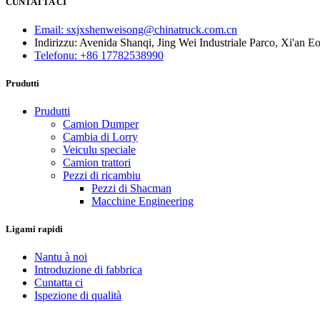
CUNTATTA CI
Email: sxjxshenweisong@chinatruck.com.cn
Indirizzu: Avenida Shanqi, Jing Wei Industriale Parco, Xi'an 
Telefonu: +86 17782538990
Prudutti
Prudutti
Camion Dumper
Cambia di Lorry
Veiculu speciale
Camion trattori
Pezzi di ricambiu
Pezzi di Shacman
Macchine Engineering
Ligami rapidi
Nantu à noi
Introduzione di fabbrica
Cuntatta ci
Ispezione di qualità