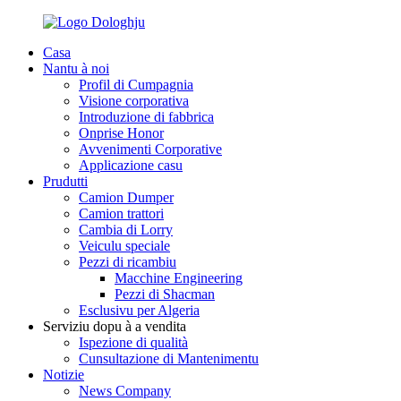
Casa
Nantu à noi
Profil di Cumpagnia
Visione corporativa
Introduzione di fabbrica
Onprise Honor
Avvenimenti Corporative
Applicazione casu
Prudutti
Camion Dumper
Camion trattori
Cambia di Lorry
Veiculu speciale
Pezzi di ricambiu
Macchine Engineering
Pezzi di Shacman
Esclusivu per Algeria
Serviziu dopu à a vendita
Ispezione di qualità
Cunsultazione di Mantenimentu
Notizie
News Company