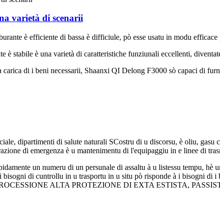
 varietà di scenarii
 è efficiente di bassa è difficiule, pò esse usatu in modu efficace 
 stabile è una varietà di caratteristiche funziunali eccellenti, diventat
a carica di i beni necessarii, Shaanxi QI Delong F3000 sò capaci di furnisc
iale, dipartimenti di salute naturali SCostru di u discorsu, è oliu, gasu
azione di emergenza è u mantenimentu di l'equipaggiu in e linee di trasm
pidamente un numeru di un persunale di assaltu à u listessu tempu, hè un
i bisogni di cuntrollu in u trasportu in u situ pò risponde à i bisogni di i
CESSIONE ALTA PROTEZIONE DI EXTA ESTISTA, PASSIST