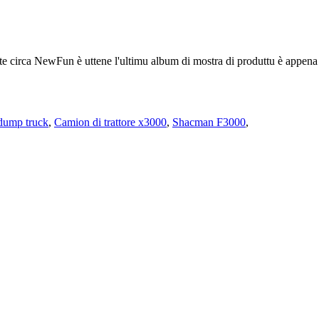
ate circa NewFun è uttene l'ultimu album di mostra di produttu è appe
dump truck
,
Camion di trattore x3000
,
Shacman F3000
,