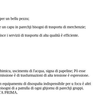
per un bellu pezzu;
e un capu in parechji bisogni di trasportu di merchenzie;
e i servizii di trasportu di alta qualità è efficiente.
 chimicu, uscimentu di l'acqua, signa di papeline; Pò esse
issione è di trasfurmazioni di alta tensione è espressione.
 equipamentu di disospalta indispensibile per u focu è altri
 bisogni di a patrulla di ogni ghjornu di parechji gruppi.
A PRIMA.