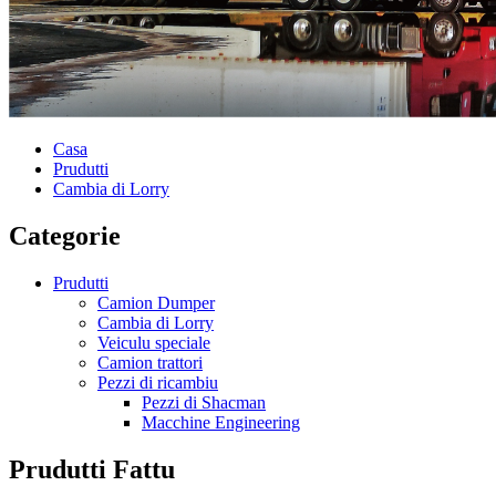
Casa
Prudutti
Cambia di Lorry
Categorie
Prudutti
Camion Dumper
Cambia di Lorry
Veiculu speciale
Camion trattori
Pezzi di ricambiu
Pezzi di Shacman
Macchine Engineering
Prudutti Fattu