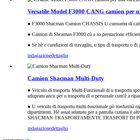
Versatile Model F3000 CANG camion per una
● F3000 Shacman Camion CHASSIS U cunsumu di carburante
● Camion di Shcaman F3000 cù a so prestazione efficiente è
● Se hè e cundizioni di travagliu, u tipu di trasportu o di 
indagazione
dettaglio
Camion Shacman Multi-Duty
● Veiculu di trasportu Multi-Funziunali di u trasportu spec
adupratu ancu per u trasportu di u persunale cum'è a ripar
● U veiculu di trasportu multi-funziunale pò trasfurmà ra
dipartimenti. Hè assai adattatu per a patrulla cutiana è altr
SHACMAN TRASPORTAMENTE TRASPORT DI PRO
indagazione
dettaglio