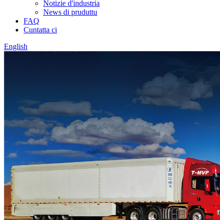
Notizie d'industria
News di pruduttu
FAQ
Cuntatta ci
English