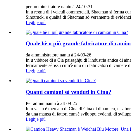
per amministratore nantu à 24-10-31
In u regnu di i veiculi commerciali, Shacman si ferma cu
Sinotruck, e qualità di Shacman sò veramente di evidenzi
Leghje più
Quale hè u più grande fabricatore di camio
da amministratore nantu à 24-09-26
In u vibitore di a Cia paisaghju di l'industria antica di a
fermamente sèfissu cum'è unu di i fabricatori di camere di
Leghje più
Quanti camioni sò venduti in Cina?
Per admin nantu à 24-09-25
In u vastu è mercatu di Cina di Cina di dinamicu, u sabor
da una mansa di fattori cum'è sviluppu evdenti, di svilupp
Leghje più