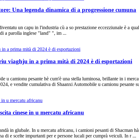
re: Una legenda dinamica di a progressione cumuna
entatu un capu in l'industria cù a so prestazione eccezziunale è a qual
i a parolla inglese "land" ", im ...
 viaghju in a prima mità di 2024 è di esportazioni
u camionu pesante hè cum'è una stella luminosa, brillante in i mercati d
24, e vendite cumulativa di Shaanxi Automobile u camionu pesante sup
cita cinese in u mercatu africanu
r andà in glubale. In u mercatu africanu, i camioni pesanti di Shacman h
una di e scelte impurtanti per e persone lucali per cumprà veiculi. In r ...