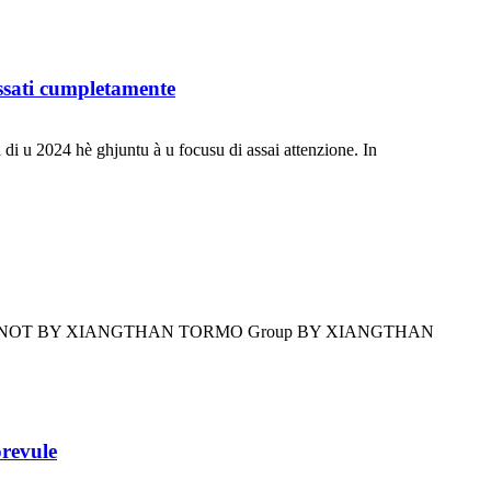
issati cumpletamente
 di u 2024 hè ghjuntu à u focusu di assai attenzione. In
ttembri GRONOT BY XIANGTHAN TORMO Group BY XIANGTHAN
orevule