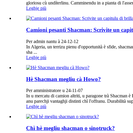
gloriosu cù undíterlinu. Camminendu in a pianta di l'ass
Leghje più
Camioni pesanti Shacman: Scrivite un capitu
Per admin nantu à 24-12-12
In Algeria, un terrizu pienu d'opportunità è sfide, shacm
sha ...
Leghje più
Hè Shacman megliu cà Howo?
Per amministratore u 24-11-07
In u mercatu di camion altriti, u paragone trà Shacman è 
anu parechji vantaghji distinti chì l'offranu. Durabilità s
Leghje più
Chì hè megliu shacman o sinotruck?