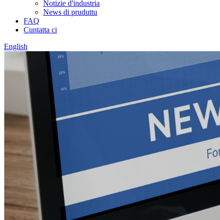
Notizie d'industria
News di pruduttu
FAQ
Cuntatta ci
English