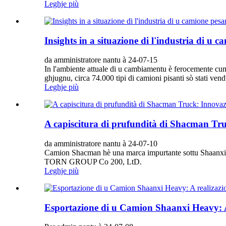
Leghje più
Insights in a situazione di l'industria di u 
da amministratore nantu à 24-07-15
In l'ambiente attuale di u cambiamentu è ferocemente cumpe
ghjugnu, circa 74.000 tipi di camioni pisanti sò stati ven
Leghje più
A capiscitura di prufundità di Shacman Tru
da amministratore nantu à 24-07-10
Camion Shacman hè una marca impurtante sottu S
TORN GROUP Co 200, LtD.
Leghje più
Esportazione di u Camion Shaanxi Heavy: A r