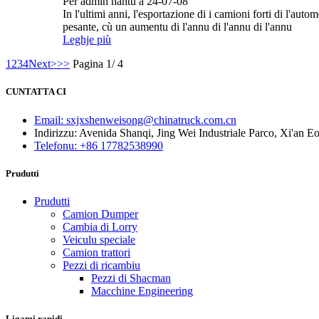
Per admin nantu à 24-07-08
In l'ultimi anni, l'esportazione di i camioni forti di l'a
pesante, cù un aumentu di l'annu di l'annu di l'annu
Leghje più
1
2
3
4
Next>
>>
Pagina 1/ 4
CUNTATTA CI
Email: sxjxshenweisong@chinatruck.com.cn
Indirizzu: Avenida Shanqi, Jing Wei Industriale Parco, Xi'an 
Telefonu: +86 17782538990
Prudutti
Prudutti
Camion Dumper
Cambia di Lorry
Veiculu speciale
Camion trattori
Pezzi di ricambiu
Pezzi di Shacman
Macchine Engineering
Ligami rapidi