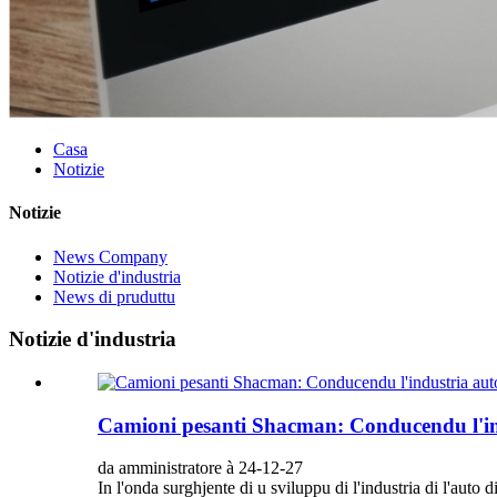
Casa
Notizie
Notizie
News Company
Notizie d'industria
News di pruduttu
Notizie d'industria
Camioni pesanti Shacman: Conducendu l'in
da amministratore à 24-12-27
In l'onda surghjente di u sviluppu di l'industria di l'auto