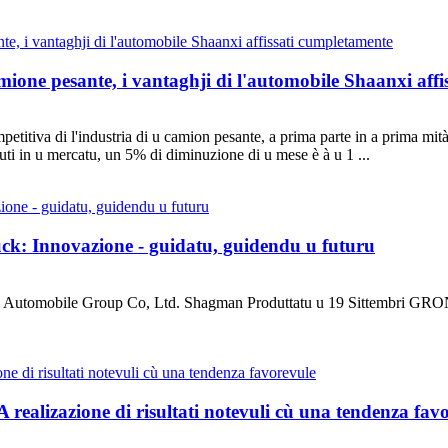
camione pesante, i vantaghji di l'automobile Shaanxi aff
titiva di l'industria di u camion pesante, a prima parte in a prima mità
duti in u mercatu, un 5% di diminuzione di u mese è à u 1 ...
ck: Innovazione - guidatu, guidendu u futuru
haanxi Automobile Group Co, Ltd. Shagman Produttatu u 19 Si
ealizazione di risultati notevuli cù una tendenza fav