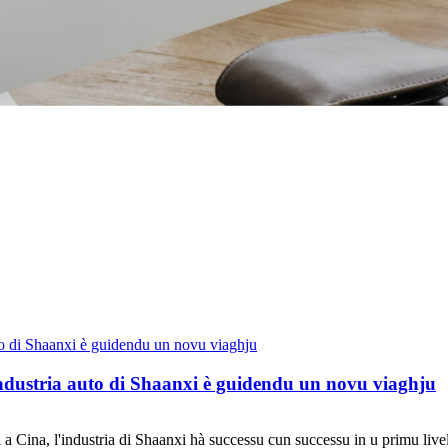
dustria auto di Shaanxi è guidendu un novu viaghju
 di a Cina, l'industria di Shaanxi hà successu cun successu in u primu liv