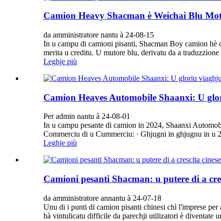
Camion Heavy Shacman è Weichai Blu Moto
da amministratore nantu à 24-08-15
In u campu di camioni pisanti, Shacman Boy camion hè div
merita u creditu. U mutore blu, derivatu da a traduzzione d
Leghje più
Camion Heaves Automobile Shaanxi: U gloriu
Per admin nantu à 24-08-01
In u campu pesante di camion in 2024, Shaanxi Automobile 
Commerciu di u Cummerciu: · Ghjugni in ghjugnu in u 20
Leghje più
Camioni pesanti Shacman: u putere di a cres
da amministratore annantu à 24-07-18
Unu di i punti di camion pisanti chinesi chì l'imprese pe
hà vintulicatu difficile da parechji utilizatori è diventate 