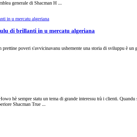
emblea generale di Shacman H ...
lu di brillanti in u mercatu algeriana
an prettine poveri s'avvicinavanu ushemente una storia di sviluppu è un
Howo hè sempre statu un tema di grande interessu trà i clienti. Quandu s
uperiore Shacman True ...