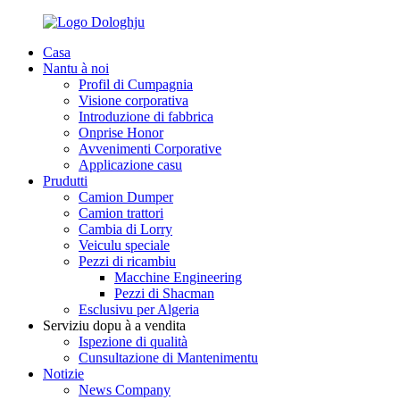
Casa
Nantu à noi
Profil di Cumpagnia
Visione corporativa
Introduzione di fabbrica
Onprise Honor
Avvenimenti Corporative
Applicazione casu
Prudutti
Camion Dumper
Camion trattori
Cambia di Lorry
Veiculu speciale
Pezzi di ricambiu
Macchine Engineering
Pezzi di Shacman
Esclusivu per Algeria
Serviziu dopu à a vendita
Ispezione di qualità
Cunsultazione di Mantenimentu
Notizie
News Company