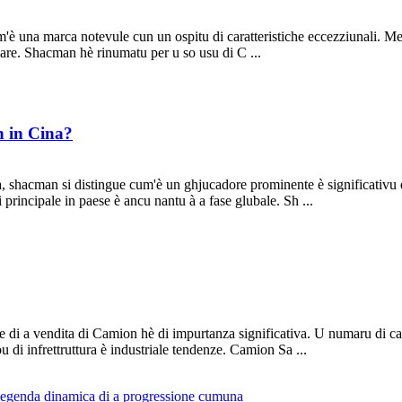
m'è una marca notevule cun un ospitu di caratteristiche eccezziunali. M
are. Shacman hè rinumatu per u so usu di C ...
n in Cina?
ina, shacman si distingue cum'è un ghjucadore prominente è significativu è
 principale in paese è ancu nantu à a fase glubale. Sh ...
e di a vendita di Camion hè di impurtanza significativa. U numaru di ca
u di infrettruttura è industriale tendenze. Camion Sa ...