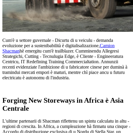
Cum'è u settore guvernale - Dicurtu di u veiculu - demanda
evoluzione per a sustenibabilità è digitalisalizazione,
Camion
Shacman
hè emergitu cum'è trailblazer. Cumminendu Allegresi
Strategichi, Cutting - Tecnulugia Edge, è Cliente - Engineeratura
Centricu, IT Redefining Training Commercialtation. Annunzii
recenti evidenziate l'ambizione di u fabricatore cinese per duminà à
tramindui mercati empori è maturi, mentre chì piace ancu u futuru
electricatu è autonomu di l'industria.
Forging New Storeways in Africa è Asia
Centrale
L'ultime partenarii di Shacman riflettenu un spintu calculatu in altu -
regioni di crescita. In Africa, a cumpleazione hà firmatu una cinque -
Accordu di distribuzione exclusiva di u Nordu di Stella Star, un