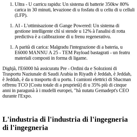
Ultra - U carricu rapidu: Un sistema di batterie 350kw 80%
carica in 30 minuti, levazione di u fosfatu di u celiu di u celluli
(LFP).
AI - L'ottimisazione di Gange Powered: Un sistema di
gestione intelligente chì si stende u 12% à l'analisi di rotta
predictiva è a calibrazione di u frenu regenerativu.
A parità di carica: Malgradu l'integrazione di a bateria, u
E6000 MANNU A 25 - TEM Payload bastagrati - un featru
materiali composti in forma di ligame.
Dighjà, l'E6000 hà assicuratu Pre - Ordini da e Solozioni di
Trasportu Naziunale di Saudi Arabia in Riyadh è Jeddah, è Jeddah,
è Jeddah, è da u trasportu di u portu. I camioni elettrici di Shacman
offrenu TCO [Costu totale di a pruprietà] di u 35% più di cinque
anni in paragunà à i mudelli europei, "hà nutatu Gemadept's CEO
durante l'Expo.
L'industria di l'industria di l'ingegneria
di l'ingegneria