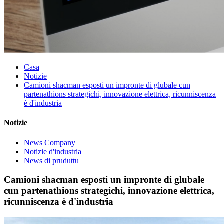
Casa
Notizie
Camioni shacman esposti un impronte di glubale cun
partenathions strategichi, innovazione elettrica, ricunniscenza
è d'industria
Notizie
News Company
Notizie d'industria
News di pruduttu
Camioni shacman esposti un impronte di glubale
cun partenathions strategichi, innovazione elettrica,
ricunniscenza è d'industria