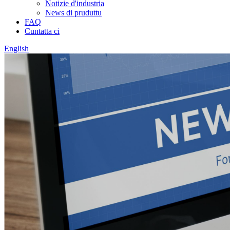
Notizie d'industria
News di pruduttu
FAQ
Cuntatta ci
English