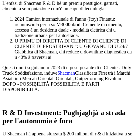
L'enfasi di Shacman R & D hè un premiu prestigiosi garnati,
cimentu a so reputazione cum'è un capu di tecnulugia:
2024 Camion internaziunale di l'annu (Itoy) Finantu:
ricunnisciuta per u so M3000 ibridi Cemente di cimentu,
accessu à un desideriu duale - modalità elettrica chì u
tradizione urbana per l'autostrada.
U PRIMU DI DIRETTA DI CLIENTE DI CLIENTE DI
CLIENTE DI FROSTRIVAN ": U GIOVANU DI U 24/7
Glabblica di Shacman, chì reduce u downtime diagnosticu da
u 40% à traversu ai
Questi onori seguitanu u 2023 di u pesu pesante di u Cliente - Duty
Truck Soddisfazione, induve
Shacman
Classificatu First trà i Marchi
Asiati in i Mercati Orientali Orientali, Outperforming Rivali in
DOPO - POSSIBILITÀ POSSIBILITÀ E PARTI
DISPONIBILITÀ.
R & D Investment: Paghjaghjà a strada
per l'autonomia è fora
U Shacman hà appena sfurzatu $ 200 milioni di r & d iniziativa u so