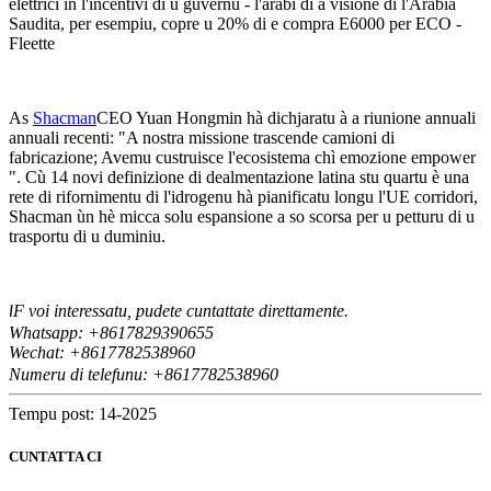
elettrici in l'incentivi di u guvernu - l'arabi di a visione di l'Arabia
Saudita, per esempiu, copre u 20% di e compra E6000 per ECO -
Fleette
As
Shacman
CEO Yuan Hongmin hà dichjaratu à a riunione annuali
annuali recenti: "A nostra missione trascende camioni di
fabricazione; Avemu custruisce l'ecosistema chì emozione empower
". Cù 14 novi definizione di dealmentazione latina stu quartu è una
rete di rifornimentu di l'idrogenu hà pianificatu longu l'UE corridori,
Shacman ùn hè micca solu espansione a so scorsa per u petturu di u
trasportu di u duminiu.
F voi interessatu, pudete cuntattate direttamente.
I
Whatsapp: +8617829390655
Wechat: +8617
82538960
7
Numeru di telefunu: +8617782538960
Tempu post: 14-2025
CUNTATTA CI