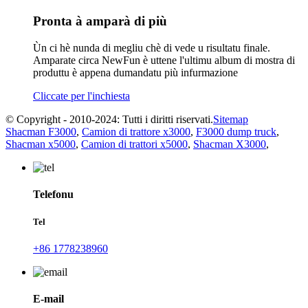
Pronta à amparà di più
Ùn ci hè nunda di megliu chè di vede u risultatu finale.
Amparate circa NewFun è uttene l'ultimu album di mostra di
produttu è appena dumandatu più infurmazione
Cliccate per l'inchiesta
© Copyright - 2010-2024: Tutti i diritti riservati.
Sitemap
Shacman F3000
,
Camion di trattore x3000
,
F3000 dump truck
,
Shacman x5000
,
Camion di trattori x5000
,
Shacman X3000
,
Telefonu
Tel
+86 1778238960
E-mail