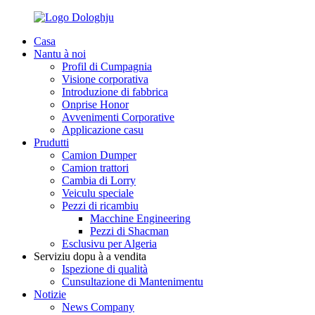
Casa
Nantu à noi
Profil di Cumpagnia
Visione corporativa
Introduzione di fabbrica
Onprise Honor
Avvenimenti Corporative
Applicazione casu
Prudutti
Camion Dumper
Camion trattori
Cambia di Lorry
Veiculu speciale
Pezzi di ricambiu
Macchine Engineering
Pezzi di Shacman
Esclusivu per Algeria
Serviziu dopu à a vendita
Ispezione di qualità
Cunsultazione di Mantenimentu
Notizie
News Company