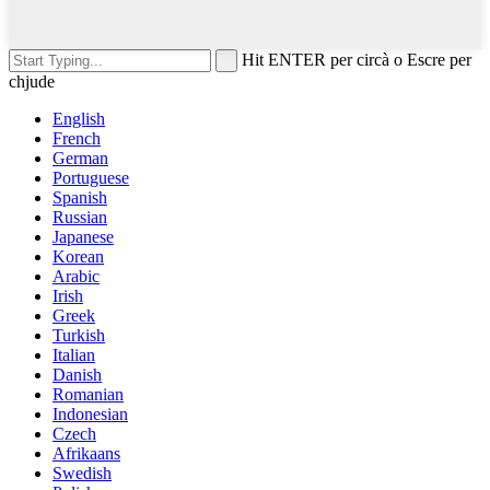
Hit ENTER per circà o Escre per
chjude
English
French
German
Portuguese
Spanish
Russian
Japanese
Korean
Arabic
Irish
Greek
Turkish
Italian
Danish
Romanian
Indonesian
Czech
Afrikaans
Swedish