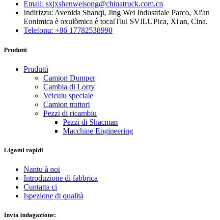
Email: sxjxshenweisong@chinatruck.com.cn
Indirizzu: Avenida Shanqi, Jing Wei Industriale Parco, Xi'an
Eonimica è oxulòmica è tocalTlul SVILUPica, Xi'an, Cina.
Telefonu: +86 17782538990
Prudutti
Prudutti
Camion Dumper
Cambia di Lorry
Veiculu speciale
Camion trattori
Pezzi di ricambiu
Pezzi di Shacman
Macchine Engineering
Ligami rapidi
Nantu à noi
Introduzione di fabbrica
Cuntatta ci
Ispezione di qualità
Invia indagazione: