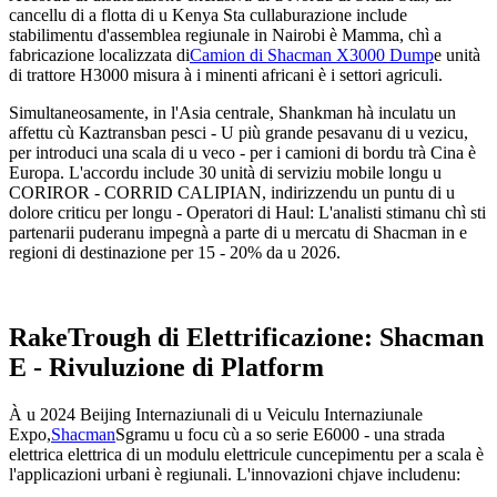
cancellu di a flotta di u Kenya Sta cullaburazione include
stabilimentu d'assemblea regiunale in Nairobi è Mamma, chì a
fabricazione localizzata di
Camion di Shacman X3000 Dump
e unità
di trattore H3000 misura à i minenti africani è i settori agriculi.
Simultaneosamente, in l'Asia centrale, Shankman hà inculatu un
affettu cù Kaztransban pesci - U più grande pesavanu di u vezicu,
per introduci una scala di u veco - per i camioni di bordu trà Cina è
Europa. L'accordu include 30 unità di serviziu mobile longu u
CORIROR - CORRID CALIPIAN, indirizzendu un puntu di u
dolore criticu per longu - Operatori di Haul: L'analisti stimanu chì sti
partenarii puderanu impegnà a parte di u mercatu di Shacman in e
regioni di destinazione per 15 - 20% da u 2026.
RakeTrough di Elettrificazione: Shacman
E - Rivuluzione di Platform
À u 2024 Beijing Internaziunali di u Veiculu Internaziunale
Expo,
Shacman
Sgramu u focu cù a so serie E6000 - una strada
elettrica elettrica di un modulu elettricule cuncepimentu per a scala è
l'applicazioni urbani è regiunali. L'innovazioni chjave includenu: