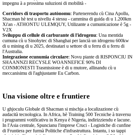
impegnu à a prossima suluzioni di mobilità -
Corridors di trasportu autònomu
: Partenerendu cù Cina Apollu,
Shacman hè test u nivellu 4 stessu - cammina di guida di u 1.200km
Xi'an - ATHONTU ULEMQUY, Utilizante a cumunicazione è 5g -
V2X
Sviluppu di cellule di carburante di l'idrogenu
: Una mentida
cumuna cù u Sinohytec di Shanghai per lancià un idrogenu 600kw
di u mining di u 2025, destinatari u settore di u ferru di u ferru di
l'Australia.
Integrazione ecunumia circulare
: Novu piante di RISPONCIU IN
SHAANNZI RECYSLE WOANNEFICE 90% DI
CONMONESTI Trasmissione è di u mutore, allinandu cù u
meccanisimu di l'aghjustante Eu Carbon.
Una visione oltre e fruntiere
U ghjoculu Globale di Shacman si mischja a localizazione cù
audacità tecnologica. In Africa, hè Training 500 Tecniche à traversu
i prugrammi votificativu in Kenya è Nigeria, indirizziendu e lacune.
In l'Asia centrale, Spuncianu l'imprese Cruci - Logistiche di cunfine
di Fruntiera per furmà Politiche d'infrastruttura. Intantu, i so tappi