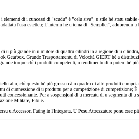
elementi di i cuncessi di "scudu" è "celu siva", u stile hè statu stabile 
dattatu l'usu esteticu; L'internu hè u tema di "Semplici", aduprendu u li
i u più grande in u mutore di quattru cilindri in a regione di u cilind
ok Gearbox, Grande Trasportamentu di Velocità GIERT hè a distribuzione
grande torque chì i prudutti cumpetenti, u rendimentu di u putere hè più 
llu altu, chì questu hè più grossu cà u quadru di altri prudutti cumpetant
iattu di cunnessione di u produttu per a cumpetizione di cumpetizione; È u
rudutti concessionante. Per a sospensjoni di u mercatu di u segmentu di u
azione Militare, Fibile.
su u Accessori Fating in l'Integrata, U Pesu Attrezzature ponu esse più 