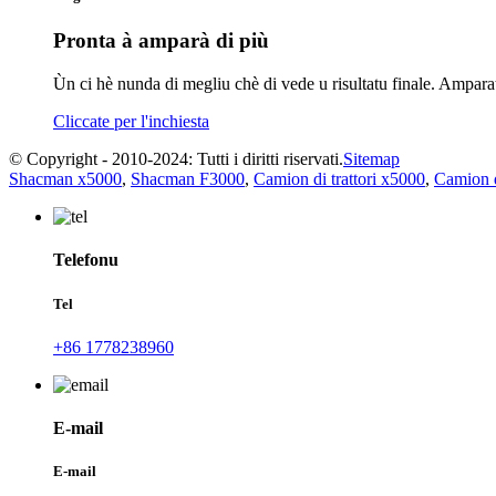
Pronta à amparà di più
Ùn ci hè nunda di megliu chè di vede u risultatu finale. Ampar
Cliccate per l'inchiesta
© Copyright - 2010-2024: Tutti i diritti riservati.
Sitemap
Shacman x5000
,
Shacman F3000
,
Camion di trattori x5000
,
Camion d
Telefonu
Tel
+86 1778238960
E-mail
E-mail