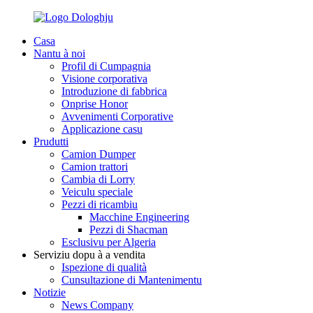
Casa
Nantu à noi
Profil di Cumpagnia
Visione corporativa
Introduzione di fabbrica
Onprise Honor
Avvenimenti Corporative
Applicazione casu
Prudutti
Camion Dumper
Camion trattori
Cambia di Lorry
Veiculu speciale
Pezzi di ricambiu
Macchine Engineering
Pezzi di Shacman
Esclusivu per Algeria
Serviziu dopu à a vendita
Ispezione di qualità
Cunsultazione di Mantenimentu
Notizie
News Company