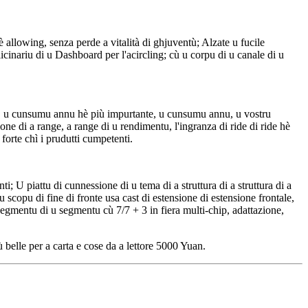
è allowing, senza perde a vitalità di ghjuventù; Alzate u fucile
cinariu di u Dashboard per l'acircling; cù u corpu di u canale di u
ru, u cunsumu annu hè più impurtante, u cunsumu annu, u vostru
 di a range, a range di u rendimentu, l'ingranza di ride di ride hè
forte chì i prudutti cumpetenti.
i; U piattu di cunnessione di u tema di a struttura di a struttura di a
 scopu di fine di fronte usa cast di estensione di estensione frontale,
 segmentu di u segmentu cù 7/7 + 3 in fiera multi-chip, adattazione,
belle per a carta e cose da a lettore 5000 Yuan.