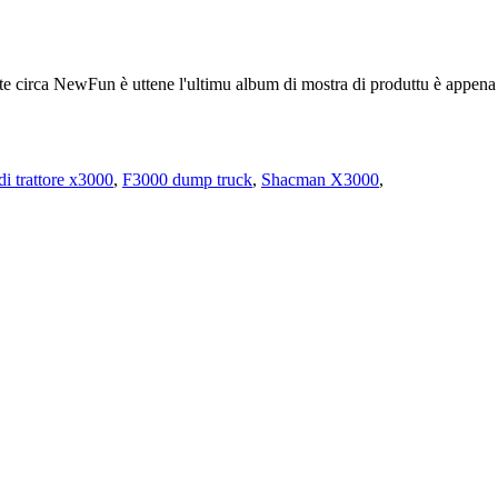
ate circa NewFun è uttene l'ultimu album di mostra di produttu è appe
i trattore x3000
,
F3000 dump truck
,
Shacman X3000
,