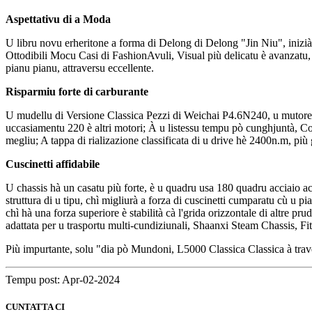
Aspettativu di a Moda
U libru novu erheritone a forma di Delong di Delong "Jin Niu", inizià i 
Ottodibili Mocu Casi di FashionAvuli, Visual più delicatu è avanzatu, a
pianu pianu, attraversu eccellente.
Risparmiu forte di carburante
U mudellu di Versione Classica Pezzi di Weichai P4.6N240, u mutore d
uccasiamentu 220 è altri motori; À u listessu tempu pò cunghjuntà, Co
megliu; A tappa di rializazione classificata di u drive hè 2400n.m, più 
Cuscinetti affidabile
U chassis hà un casatu più forte, è u quadru usa 180 quadru acciaio acte
struttura di u tipu, chì migliurà a forza di cuscinetti cumparatu cù u p
chì hà una forza superiore è stabilità cà l'grida orizzontale di altre p
adattata per u trasportu multi-cundiziunali, Shaanxi Steam Chassis, Fit
Più impurtante, solu "dia pò Mundoni, L5000 Classica Classica à traver
Tempu post: Apr-02-2024
CUNTATTA CI