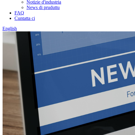
Notizie d'industria
News di pruduttu
FAQ
Cuntatta ci
English