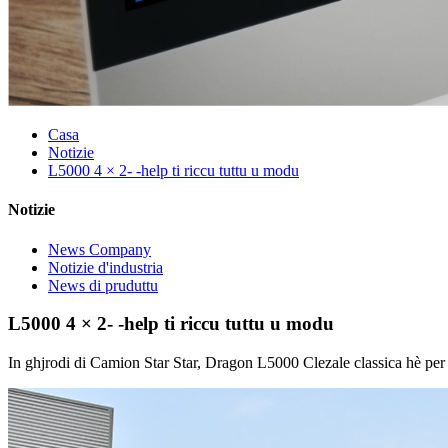
Casa
Notizie
L5000 4 × 2- -help ti riccu tuttu u modu
Notizie
News Company
Notizie d'industria
News di pruduttu
L5000 4 × 2- -help ti riccu tuttu u modu
In ghjrodi di Camion Star Star, Dragon L5000 Clezale classica hè per u