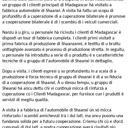
un gruppu di i clienti principali di Madagascar hà visitatu a
fabbrica automobile di Shaanxi. A visita hà fattu un scopu di
prufunditu di a caperazione di a cuperazione bilaterale è prumove
a cooperazione bilaterale è di i scambiu di i veiculi cumerciali.
Nanzu à u giru, u persunale hà ricivutu i clienti di Madagascar è
disposti un tour di fabbrica cumpleta. I clienti primi visitati a
prima fabrica di produzzione di Shaanzanni, è testitu di u bruttu
unttaghjale avanzatu è prucessu di pruduzzione stretta. In seguitu,
u persunale hà introduttu a serie di u produttu è e caratteristiche
tecniche di u gruppu di l'automobile di Shaanxi in dettaglio,
Dopu a visita, i clienti espresi u so profunzientu in a scala di a
pruduzzione è forza tecnicu di gruppu di shoanxi è di a so fiducia
di a cooperazione di Shaanxi. À u stessu tempu, u gruppu di
Sheanxi hà ancu dettu chì vi cuntinuà micca di rinfurzà a
cuperazione cù i Clienti Madagascar, per furnisce cun i prudutti è
servizii di megliu qualità.
A visita à a fabbrica di l'automobile di Shaanxi ùn sò micca
rinfurzatu i scambii amichevuli trà i dui lati, ma ancu pusonu una
fundanza solida per a futuru cooperazione. Criemu chì cù e sforzi
cumunali di dui lati, a nostra cuoperazione averà risultati più