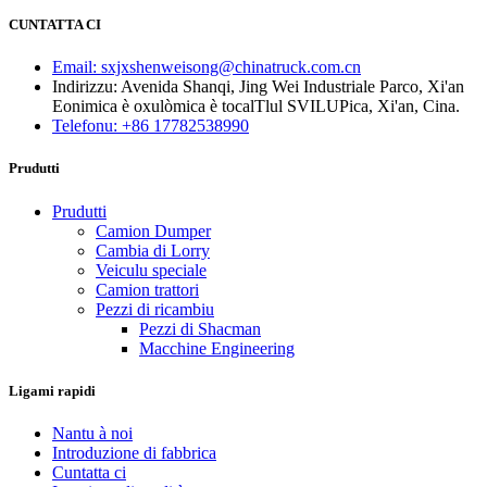
CUNTATTA CI
Email: sxjxshenweisong@chinatruck.com.cn
Indirizzu: Avenida Shanqi, Jing Wei Industriale Parco, Xi'an
Eonimica è oxulòmica è tocalTlul SVILUPica, Xi'an, Cina.
Telefonu: +86 17782538990
Prudutti
Prudutti
Camion Dumper
Cambia di Lorry
Veiculu speciale
Camion trattori
Pezzi di ricambiu
Pezzi di Shacman
Macchine Engineering
Ligami rapidi
Nantu à noi
Introduzione di fabbrica
Cuntatta ci