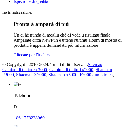
Ispezione di qualità
Invia indagazione:
Pronta à amparà di più
Ùn ci hè nunda di megliu chè di vede u risultatu finale.
Amparate circa NewFun è uttene l'ultimu album di mostra di
produttu è appena dumandatu più infurmazione
Cliccate per l'inchiesta
© Copyright - 2010-2024: Tutti i diritti riservati.
Sitemap
Camion di trattore x3000
,
Camion di trattori x5000
,
Shacman
F3000
,
Shacman X3000
,
Shacman x5000
,
F3000 dump truck
,
Telefonu
Tel
+86 1778238960