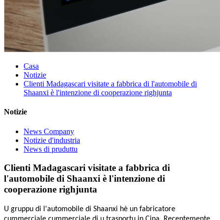
Casa
Notizie
Clienti Madagascari visitate a fabbrica di l'automobile di
Shaanxi è l'intenzione di cooperazione righjunta
Notizie
News Company
Notizie d'industria
News di pruduttu
Clienti Madagascari visitate a fabbrica di
l'automobile di Shaanxi è l'intenzione di
cooperazione righjunta
U gruppu di l'automobile di Shaanxi hè un fabricatore
cummerciale cummerciale di u trasportu in Cina. Recentemente,