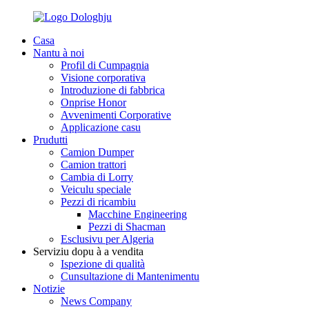
Casa
Nantu à noi
Profil di Cumpagnia
Visione corporativa
Introduzione di fabbrica
Onprise Honor
Avvenimenti Corporative
Applicazione casu
Prudutti
Camion Dumper
Camion trattori
Cambia di Lorry
Veiculu speciale
Pezzi di ricambiu
Macchine Engineering
Pezzi di Shacman
Esclusivu per Algeria
Serviziu dopu à a vendita
Ispezione di qualità
Cunsultazione di Mantenimentu
Notizie
News Company