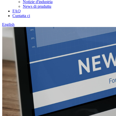
Notizie d'industria
News di pruduttu
FAQ
Cuntatta ci
English