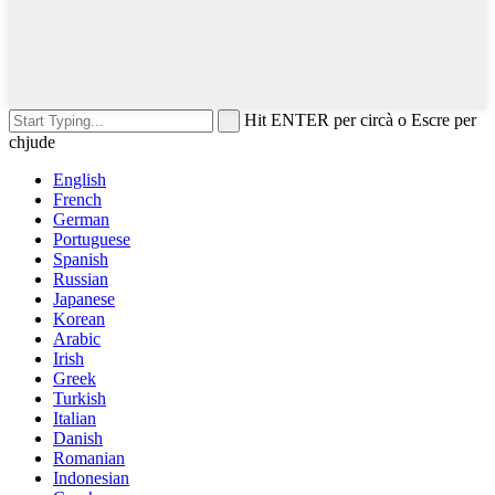
Hit ENTER per circà o Escre per
chjude
English
French
German
Portuguese
Spanish
Russian
Japanese
Korean
Arabic
Irish
Greek
Turkish
Italian
Danish
Romanian
Indonesian