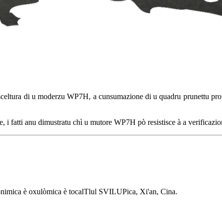
celtura di u moderzu WP7H, a cunsumazione di u quadru prunettu propiu
, i fatti anu dimustratu chì u mutore WP7H pò resistisce à a verificazio
Eonimica è oxulòmica è tocalTlul SVILUPica, Xi'an, Cina.