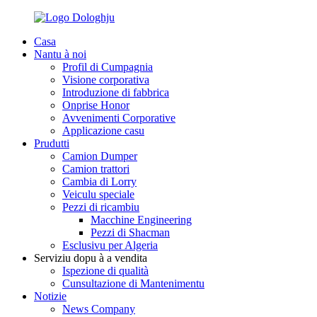
Casa
Nantu à noi
Profil di Cumpagnia
Visione corporativa
Introduzione di fabbrica
Onprise Honor
Avvenimenti Corporative
Applicazione casu
Prudutti
Camion Dumper
Camion trattori
Cambia di Lorry
Veiculu speciale
Pezzi di ricambiu
Macchine Engineering
Pezzi di Shacman
Esclusivu per Algeria
Serviziu dopu à a vendita
Ispezione di qualità
Cunsultazione di Mantenimentu
Notizie
News Company