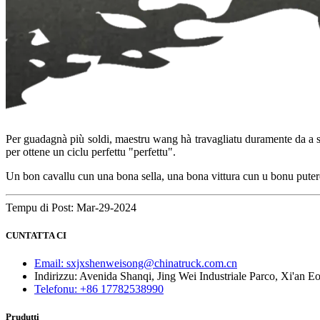
Per guadagnà più soldi, maestru wang hà travagliatu duramente da a s
per ottene un ciclu perfettu "perfettu".
Un bon cavallu cun una bona sella, una bona vittura cun u bonu putere
Tempu di Post: Mar-29-2024
CUNTATTA CI
Email: sxjxshenweisong@chinatruck.com.cn
Indirizzu: Avenida Shanqi, Jing Wei Industriale Parco, Xi'an 
Telefonu: +86 17782538990
Prudutti