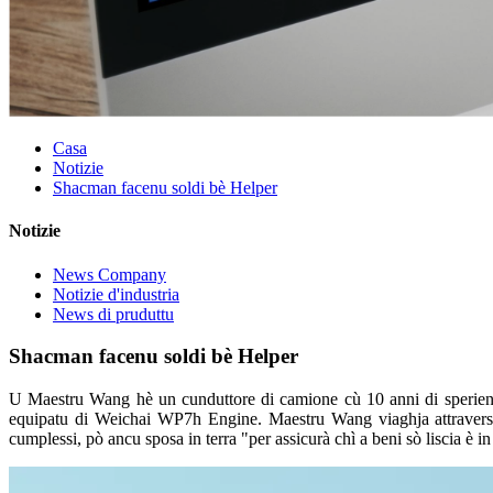
Casa
Notizie
Shacman facenu soldi bè Helper
Notizie
News Company
Notizie d'industria
News di pruduttu
Shacman facenu soldi bè Helper
U Maestru Wang hè un cunduttore di camione cù 10 anni di sperienza
equipatu di Weichai WP7h Engine. Maestru Wang viaghja attraversu
cumplessi, pò ancu sposa in terra "per assicurà chì a beni sò liscia è