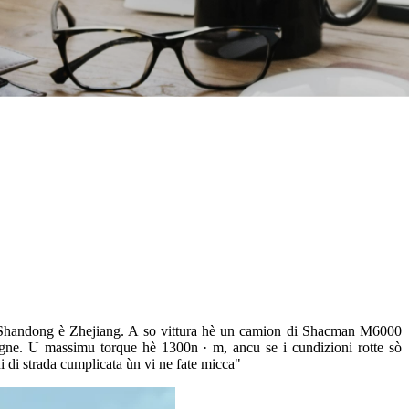
 in Shandong è Zhejiang. A so vittura hè un camion di Shacman M6000
gne. U massimu torque hè 1300n · m, ancu se i cundizioni rotte sò
i di strada cumplicata ùn vi ne fate micca"