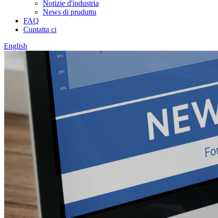
Notizie d'industria
News di pruduttu
FAQ
Cuntatta ci
English