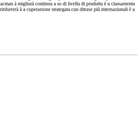
acman à migliurà continuu a so di livellu di pruduttu è u classamentu
urrerà à a cuperazione strategata cun ditrase più internaziunali è a