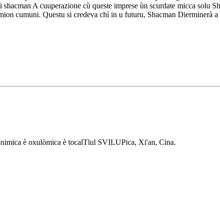
u di shacman A cuuperazione cù queste imprese ùn scurdate micca solu Sh
n cumuni. Questu si credeva chì in u futuru, Shacman Dierminerà a rinf
Eonimica è oxulòmica è tocalTlul SVILUPica, Xi'an, Cina.