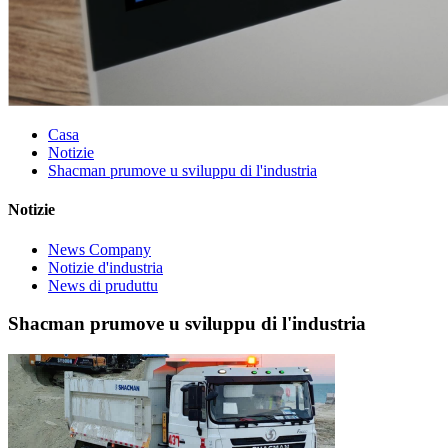
Casa
Notizie
Shacman prumove u sviluppu di l'industria
Notizie
News Company
Notizie d'industria
News di pruduttu
Shacman prumove u sviluppu di l'industria