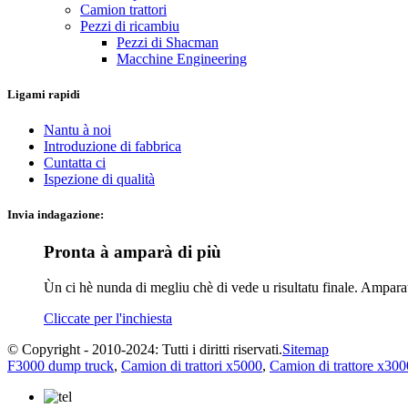
Camion trattori
Pezzi di ricambiu
Pezzi di Shacman
Macchine Engineering
Ligami rapidi
Nantu à noi
Introduzione di fabbrica
Cuntatta ci
Ispezione di qualità
Invia indagazione:
Pronta à amparà di più
Ùn ci hè nunda di megliu chè di vede u risultatu finale. Ampar
Cliccate per l'inchiesta
© Copyright - 2010-2024: Tutti i diritti riservati.
Sitemap
F3000 dump truck
,
Camion di trattori x5000
,
Camion di trattore x300