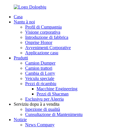
Casa
Nantu à noi
Profil di Cumpagnia
Visione corporativa
Introduzione di fabbrica
Onprise Honor
Avvenimenti Corporative
Applicazione casu
Prudutti
Camion Dumper
Camion trattori
Cambia di Lorry
Veiculu speciale
Pezzi di ricambiu
Macchine Engineering
Pezzi di Shacman
Esclusivu per Algeria
Serviziu dopu à a vendita
Ispezione di qualità
Cunsultazione di Mantenimentu
Notizie
News Company