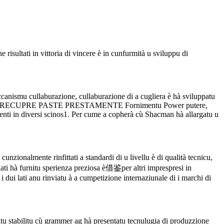
 risultati in vittoria di vincere è in cunfurmità u sviluppu di
meccanismu cullaburazione, cullaburazione di a cugliera è hà sviluppatu
ce RECUPRE PASTE PRESTAMENTE Fornimentu Power putere,
tenti in diversi scinos1. Per cume a copherà cù Shacman hà allargatu u
unzionalmente rinfittati a standardi di u livellu è di qualità tecnicu,
借鉴
ti hà furnitu sperienza preziosa è
per altri imprespresi in
i dui lati anu rinviatu à a cumpetizione internaziunale di i marchi di
vitu stabilitu cù grammer ag hà presentatu tecnulugia di produzzione