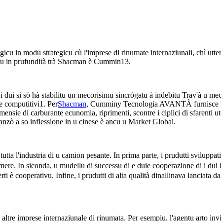
icu in modu strategicu cù l'imprese di rinumate internaziunali, chì uttene
ia u in prufundità trà Shacman è Cummin13.
i, i dui si sò hà stabilitu un mecorisimu sincrògatu à indebitu Trav'à u 
 computitivi1. Per
Shacman
, Cumminy Tecnologia AVANTÀ furnis
sie di carburante ecunomia, riprimenti, scontre i ciplici di sfarenti u
nzò a so inflessione in u cinese è ancu u Market Global.
ta l'industria di u camion pesante. In prima parte, i prudutti sviluppati c
re. In siconda, u mudellu di successu di e duie cooperazione di i dui la
 è cooperativu. Infine, i prudutti di alta qualità dinallinava lanciata da 
 altre imprese internaziunale di rinumata. Per esempiu, l'agentu arto in