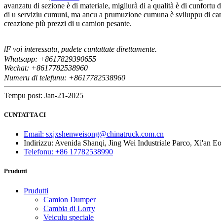
avanzatu di sezione è di materiale, migliurà di a qualità è di cunfort
di u serviziu cumuni, ma ancu a prumuzione cumuna è sviluppu di camio
creazione più prezzi di u camion pesante.
F voi interessatu, pudete cuntattate direttamente.
I
Whatsapp: +8617829390655
Wechat: +8617
82538960
7
Numeru di telefunu: +8617782538960
Tempu post: Jan-21-2025
CUNTATTA CI
Email: sxjxshenweisong@chinatruck.com.cn
Indirizzu: Avenida Shanqi, Jing Wei Industriale Parco, Xi'an 
Telefonu: +86 17782538990
Prudutti
Prudutti
Camion Dumper
Cambia di Lorry
Veiculu speciale