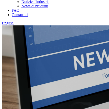
Notizie d'industria
News di pruduttu
FAQ
Cuntatta ci
English