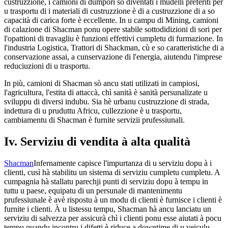
custruzzione, i camioni di dumpori sò diventati i mudelli preferiti per
u trasportu di i materiali di custruzzione è di a custruzzione di a so
capacità di carica forte è eccellente. In u campu di Mining, camioni
di calazione di Shacman ponu opere stabile sottodidizioni di sori per
l'opattioni di travagliu è funzioni effettivi cumpletu di furmazione. In
l'industria Logistica, Trattori di Shackman, cù e so caratteristiche di a
conservazione assai, a cunservazione di l'energia, aiutendu l'imprese
reduciuzioni di u trasportu.
In più, camioni di Shacman sò ancu stati utilizati in campiosi,
l'agricultura, l'estita di attaccà, chì sanità è sanità persunalizate u
sviluppu di diversi indubu. Sia hè urbanu custruzzione di strada,
indettura di u pruduttu Africu, cullezzione è u trasportu,
cambiamentu di Shacman è furnite servizii prufessiunali.
Iv. Serviziu di vendita à alta qualità
Shacman
Infernamente capisce l'impurtanza di u serviziu dopu à i
clienti, cusì hà stabilitu un sistema di serviziu cumpletu cumpletu. A
cumpagnia hà stallatu parechji punti di serviziu dopu à tempu in
tuttu u paese, equipatu di un persunale di mantenimentu
prufessiunale è avè rispostu à un modu di clienti è furnisce i clienti è
furnite i clienti. À u listessu tempu, Shacman hà ancu lanciatu un
serviziu di salvezza per assicurà chì i clienti ponu esse aiutati à pocu
tempu quandu incontru i difetti è riduce a downtime di u veiculu.