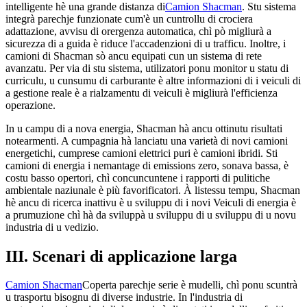
intelligente hè una grande distanza di
Camion Shacman
. Stu sistema
integrà parechje funzionate cum'è un cuntrollu di crociera
adattazione, avvisu di orergenza automatica, chì pò migliurà a
sicurezza di a guida è riduce l'accadenzioni di u trafficu. Inoltre, i
camioni di Shacman sò ancu equipati cun un sistema di rete
avanzatu. Per via di stu sistema, utilizatori ponu monitor u statu di
curriculu, u cunsumu di carburante è altre informazioni di i veiculi di
a gestione reale è a rialzamentu di veiculi è migliurà l'efficienza
operazione.
In u campu di a nova energia, Shacman hà ancu ottinutu risultati
notearmenti. A cumpagnia hà lanciatu una varietà di novi camioni
energetichi, cumprese camioni elettrici puri è camioni ibridi. Sti
camioni di energia i nemantage di emissions zero, sonava bassa, è
costu basso opertori, chì concuncuntene i rapporti di pulitiche
ambientale naziunale è più favorificatori. À listessu tempu, Shacman
hè ancu di ricerca inattivu è u sviluppu di i novi Veiculi di energia è
a prumuzione chì hà da sviluppà u sviluppu di u sviluppu di u novu
industria di u vedizio.
III. Scenari di applicazione larga
Camion Shacman
Coperta parechje serie è mudelli, chì ponu scuntrà
u trasportu bisognu di diverse industrie. In l'industria di