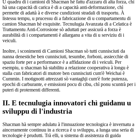
U quadru di i camioni di Shacman hè fattu d'azzaru di alta forza, chì
hà una capacità di carica è di a capacità anti-deformazione, chì
permette di adattà à e diverse cundizioni stradali di trasportu. À
listessu tempu, u prucessu di a fabricazione di u compartamentu di
camion Shacman hè exquisite. Tecnulugia Avanzata di a Celatica è
Trattamentu Anti-Corrosione sò aduttati per assicurà a forza è
aurabilità di i compartamenti è allarganu a vita di u serviziu di i
veiculi.
Inoltre, i sconimenti di Camioni Shacman sò tutti cunnisciuti da
nanna denestiche ben cunnisciuti, tesumbe, forboni, assiecchie di
spaziu forte per a performance è a affidazione di i veiculi. Per
esempiu, u shacman hà stabilitu a relazione cooperativa à longu è
stalla cun fabricatori di mutore ben cunnisciuti cum'è Weichai è
Cummin. I motignotti attrezzati sò vantaghji cum'è forte putenza,
epochi di carburante, e emissioni pocu di cibu, chì ponu scuntrà per i
puteri di protementi differenti.
II. E tecnulugia innovatori chì guidanu u
sviluppu di l'industria
Shacman hà sempre adulatu à l'innuazione tecnologica è invernatu a
ainceramente continuu in a ricerca è u sviluppu, a lunga una seria di
tecnologie è prudutti. Trà elli, u sistema di assistenza di guida