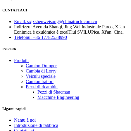
CUNTATTA CI
Email: sxjxshenweisong@chinatruck.com.cn
Indirizzu: Avenida Shanqi, Jing Wei Industriale Parco, Xi'an
Eonimica è oxulòmica è tocalTlul SVILUPica, Xi'an, Cina.
Telefonu: +86 17782538990
Prudutti
Prudutti
Camion Dumper
Cambia di Lorry
Veiculu speciale
Camion trattori
Pezzi di ricambiu
Pezzi di Shacman
Macchine Engineering
Ligami rapidi
Nantu à noi
Introduzione di fabbrica
Cuntatta ci