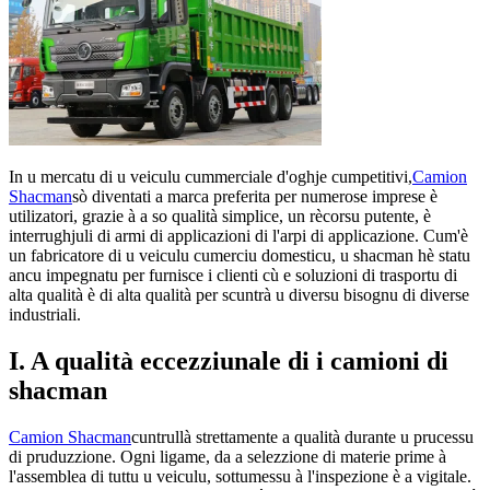
In u mercatu di u veiculu cummerciale d'oghje cumpetitivi,
Camion
Shacman
sò diventati a marca preferita per numerose imprese è
utilizatori, grazie à a so qualità simplice, un rècorsu putente, è
interrughjuli di armi di applicazioni di l'arpi di applicazione. Cum'è
un fabricatore di u veiculu cumerciu domesticu, u shacman hè statu
ancu impegnatu per furnisce i clienti cù e soluzioni di trasportu di
alta qualità è di alta qualità per scuntrà u diversu bisognu di diverse
industriali.
I. A qualità eccezziunale di i camioni di
shacman
Camion Shacman
cuntrullà strettamente a qualità durante u prucessu
di pruduzzione. Ogni ligame, da a selezzione di materie prime à
l'assemblea di tuttu u veiculu, sottumessu à l'inspezione è a vigitale.