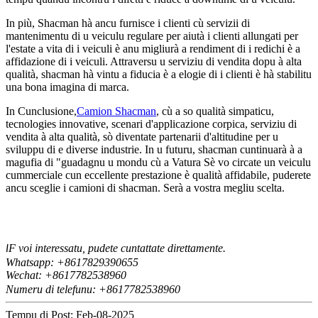
In più, Shacman hà ancu furnisce i clienti cù servizii di
mantenimentu di u veiculu regulare per aiutà i clienti allungati per
l'estate a vita di i veiculi è anu migliurà a rendiment di i redichi è a
affidazione di i veiculi. Attraversu u serviziu di vendita dopu à alta
qualità, shacman hà vintu a fiducia è a elogie di i clienti è hà stabilitu
una bona imagina di marca.
In Cunclusione,
Camion Shacman
, cù a so qualità simpaticu,
tecnologies innovative, scenari d'applicazione corpica, serviziu di
vendita à alta qualità, sò diventate partenarii d'altitudine per u
sviluppu di e diverse industrie. In u futuru, shacman cuntinuarà à a
magufia di "guadagnu u mondu cù a Vatura Sè vo circate un veiculu
cummerciale cun eccellente prestazione è qualità affidabile, puderete
ancu sceglie i camioni di shacman. Serà a vostra megliu scelta.
F voi interessatu, pudete cuntattate direttamente.
I
Whatsapp: +8617829390655
Wechat: +8617
82538960
7
Numeru di telefunu: +8617782538960
Tempu di Post: Feb-08-2025