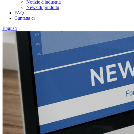
Notizie d'industria
News di pruduttu
FAQ
Cuntatta ci
English