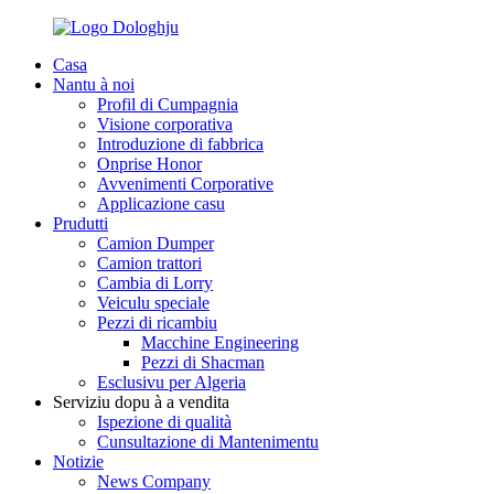
Casa
Nantu à noi
Profil di Cumpagnia
Visione corporativa
Introduzione di fabbrica
Onprise Honor
Avvenimenti Corporative
Applicazione casu
Prudutti
Camion Dumper
Camion trattori
Cambia di Lorry
Veiculu speciale
Pezzi di ricambiu
Macchine Engineering
Pezzi di Shacman
Esclusivu per Algeria
Serviziu dopu à a vendita
Ispezione di qualità
Cunsultazione di Mantenimentu
Notizie
News Company