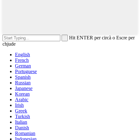
Hit ENTER per circà o Escre per
chjude
English
French
German
Portuguese
Spanish
Russian
Japanese
Korean
Arabic
Irish
Greek
Turkish
Italian
Danish
Romanian
Indonesian