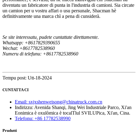
diventatu un fabricatore di punta in l'industria di camioni. Sia circate
un camion per u vostru affari o usu persunale, Shacman hè
definitivamente una marca chì a pena di cunsiderà.
Se site interessatu, pudete cuntattate direttamente.
Whatsapp: +8617829390655
Wechat: +8617782538960
Numeru di telefunu: +8617782538960
Tempu post: Utt-18-2024
CUNTATTA CI
Email: sxjxshenweisong@chinatruck.com.cn
Indirizzu: Avenida Shanqi, Jing Wei Industriale Parco, Xi'an
Eonimica è oxulòmica è tocalTlul SVILUPica, Xi'an, Cina.
Telefonu: +86 17782538990
Prudutti