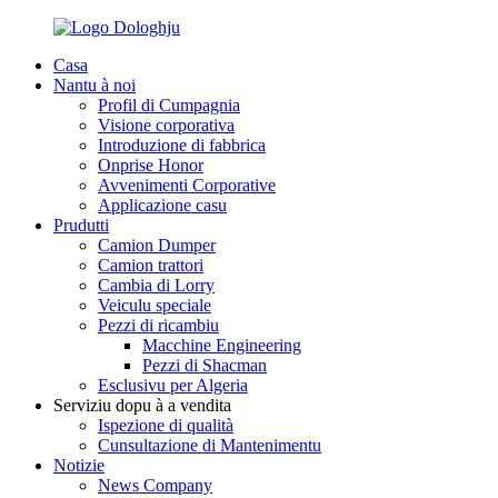
Casa
Nantu à noi
Profil di Cumpagnia
Visione corporativa
Introduzione di fabbrica
Onprise Honor
Avvenimenti Corporative
Applicazione casu
Prudutti
Camion Dumper
Camion trattori
Cambia di Lorry
Veiculu speciale
Pezzi di ricambiu
Macchine Engineering
Pezzi di Shacman
Esclusivu per Algeria
Serviziu dopu à a vendita
Ispezione di qualità
Cunsultazione di Mantenimentu
Notizie
News Company