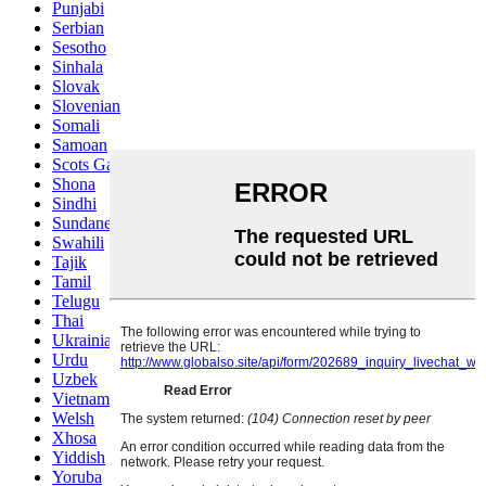
Punjabi
Serbian
Sesotho
Sinhala
Slovak
Slovenian
Somali
Samoan
Scots Gaelic
Shona
Sindhi
Sundanese
Swahili
Tajik
Tamil
Telugu
Thai
Ukrainian
Urdu
Uzbek
Vietnamese
Welsh
Xhosa
Yiddish
Yoruba