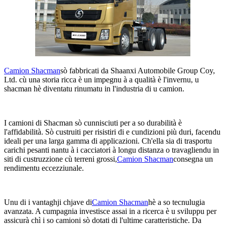
Camion Shacman
sò fabbricati da Shaanxi Automobile Group Coy,
Ltd. cù una storia ricca è un impegnu à a qualità è l'invernu, u
shacman hè diventatu rinumatu in l'industria di u camion.
I camioni di Shacman sò cunnisciuti per a so durabilità è
l'affidabilità. Sò custruiti per risistiri di e cundizioni più duri, facendu
ideali per una larga gamma di applicazioni. Ch'ella sia di trasportu
carichi pesanti nantu à i cacciatori à longu distanza o travagliendu in
siti di custruzzione cù terreni grossi,
Camion Shacman
consegna un
rendimentu eccezziunale.
Unu di i vantaghji chjave di
Camion Shacman
hè a so tecnulugia
avanzata. A cumpagnia investisce assai in a ricerca è u sviluppu per
assicurà chì i so camioni sò dotati di l'ultime caratteristiche. Da