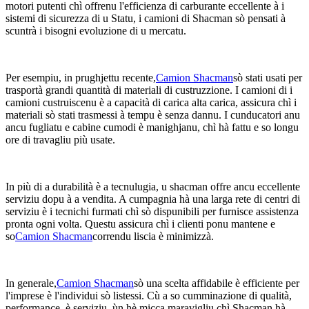
motori putenti chì offrenu l'efficienza di carburante eccellente à i
sistemi di sicurezza di u Statu, i camioni di Shacman sò pensati à
scuntrà i bisogni evoluzione di u mercatu.
Per esempiu, in prughjettu recente,
Camion Shacman
sò stati usati per
trasportà grandi quantità di materiali di custruzzione. I camioni di i
camioni custruiscenu è a capacità di carica alta carica, assicura chì i
materiali sò stati trasmessi à tempu è senza dannu. I cunducatori anu
ancu fugliatu e cabine cumodi è manighjanu, chì hà fattu e so longu
ore di travagliu più usate.
In più di a durabilità è a tecnulugia, u shacman offre ancu eccellente
serviziu dopu à a vendita. A cumpagnia hà una larga rete di centri di
serviziu è i tecnichi furmati chì sò dispunibili per furnisce assistenza
pronta ogni volta. Questu assicura chì i clienti ponu mantene e
so
Camion Shacman
correndu liscia è minimizzà.
In generale,
Camion Shacman
sò una scelta affidabile è efficiente per
l'imprese è l'individui sò listessi. Cù a so cumminazione di qualità,
performance, è serviziu, ùn hè micca maravigliu chì Shacman hà