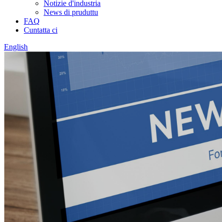
Notizie d'industria
News di pruduttu
FAQ
Cuntatta ci
English